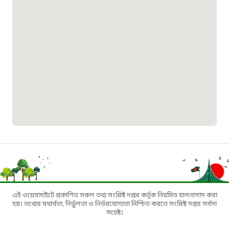
০১৯০৮৮৮৮৮৮৮
মাদকদ্রব্য নিয়ন্ত্রণ হটলাইন
১৬১১৩
জরুরী অভ্যন্তরীণ নৌ-পরিবহন হটলাইন
১৬৪৪৫
পাসপোর্ট বাতায়ন হটলাইন
১৬১৭১
এই ওয়েবসাইটে প্রকাশিত সকল তথ্য সংশ্লিষ্ট দপ্তর কর্তৃক নিয়মিত হালনাগাদ করা
হয়। তথ্যের যথার্থতা, নির্ভুলতা ও নির্ভরযোগ্যতা নিশ্চিত করতে সংশ্লিষ্ট দপ্তর সর্বদা
বাংলাদেশ মুক্তিযোদ্ধা কল্যাণ ট্রাস্ট
সচেষ্ট।