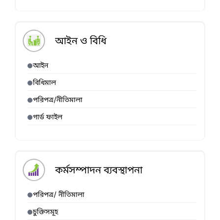
আইন ও বিধি
আইন
বিধিমাল
পরিপত্র/নীতিমালা
গার্ড ফাইল
কর্মসম্পাদন ব্যবস্থাপনা
পরিপত্র/ নীতিমালা
চুক্তিসমূহ