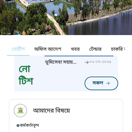
নোটিশ
অফিস আদেশ
খবর
টেন্ডার
চাকরি কর্ন
ভূমিসেবা সহায়তা
০২-০৭-২০২৬
নো
কেন্দ্র স্থাপনের
অনুমতি প্রাপ্তির
টিশ
আবেদন
সকল
দাখিলের জন্য
বিজ্ঞপ্তি
আমাদের বিষয়ে
কর্মকর্তাবৃন্দ